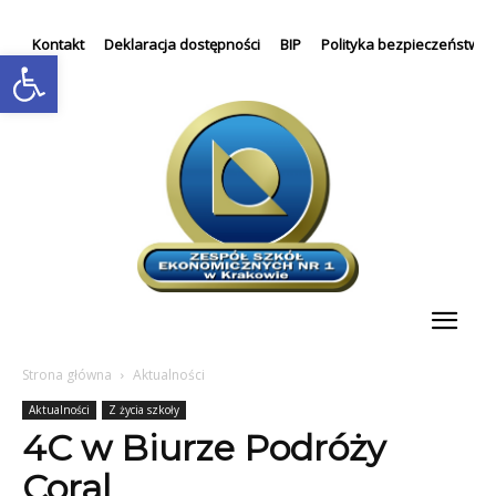
Kontakt
Deklaracja dostępności
BIP
Polityka bezpieczeństwa
Otwórz pasek narzędzi
Strona główna
Aktualności
Aktualności
Z życia szkoły
4C w Biurze Podróży
Coral