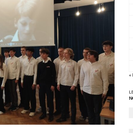
« 
L
N