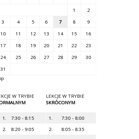
1
2
3
4
5
6
7
8
9
10
11
12
13
14
15
16
17
18
19
20
21
22
23
24
25
26
27
28
29
30
31
lip
EKCJE W TRYBIE
LEKCJE W TRYBIE
ORMALNYM
SKRÓCONYM
1.
7:30 - 8:15
1.
7:30 - 8:00
2.
8:20 - 9:05
2.
8:05 - 8:35