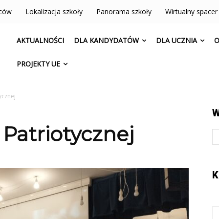
iców
Lokalizacja szkoły
Panorama szkoły
Wirtualny spacer
AKTUALNOŚCI
DLA KANDYDATÓW
DLA UCZNIA
O
PROJEKTY UE
ycznej
W
 Patriotycznej
K