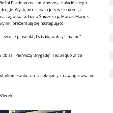
Pieśni Patriotycznej im. Andrzeja Hałacińskiego.
drugie. Występy oceniało jury w składzie: p.
a Legutko, p. Edyta Śnieżek i p. Marcin Maciuk.
yniki prezentują się następująco:
aśpiewanie piosenki „Dziś idę walczyć, mamo”
: 2b za „Pierwszą Brygadę” i ex aequo 2f za
estnikom konkursu. Dziękujemy za zaangażowanie
 Więcek