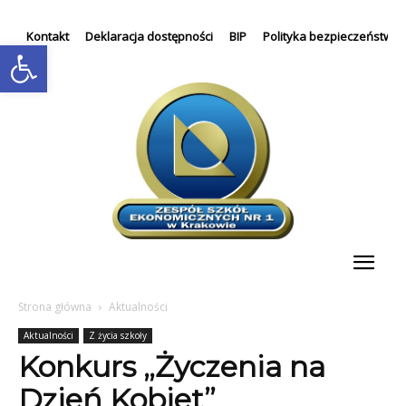
Kontakt
Deklaracja dostępności
BIP
Polityka bezpieczeństwa
Otwórz pasek narzędzi
Strona główna
Aktualności
Aktualności
Z życia szkoły
Konkurs „Życzenia na
Dzień Kobiet”