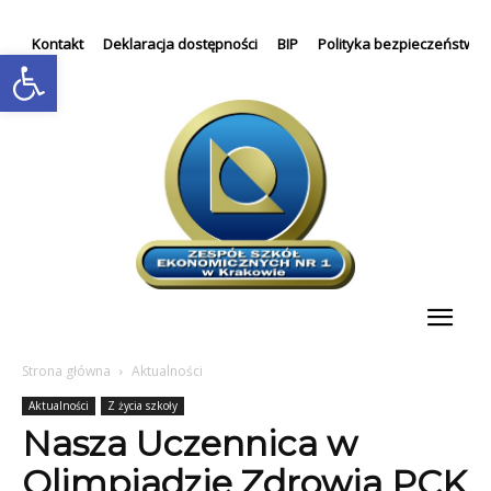
Kontakt
Deklaracja dostępności
BIP
Polityka bezpieczeństwa
Otwórz pasek narzędzi
Strona główna
Aktualności
Aktualności
Z życia szkoły
Nasza Uczennica w
Olimpiadzie Zdrowia PCK