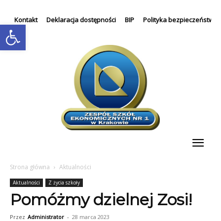
Kontakt
Deklaracja dostępności
BIP
Polityka bezpieczeństwa
Otwórz pasek narzędzi
Strona główna
Aktualności
Aktualności
Z życia szkoły
Pomóżmy dzielnej Zosi!
Przez
Administrator
-
28 marca 2023