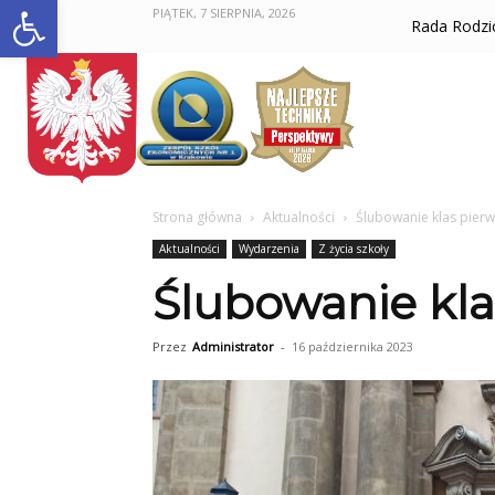
Otwórz pasek narzędzi
PIĄTEK, 7 SIERPNIA, 2026
Rada Rodz
Strona główna
Aktualności
Ślubowanie klas pier
Aktualności
Wydarzenia
Z życia szkoły
Ślubowanie kla
Przez
Administrator
-
16 października 2023