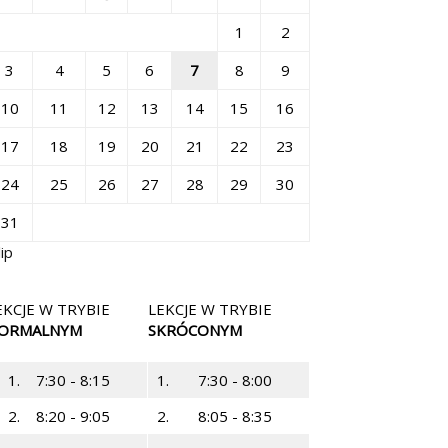
1
2
3
4
5
6
7
8
9
10
11
12
13
14
15
16
17
18
19
20
21
22
23
24
25
26
27
28
29
30
31
lip
EKCJE W TRYBIE
LEKCJE W TRYBIE
ORMALNYM
SKRÓCONYM
1.
7:30 - 8:15
1.
7:30 - 8:00
2.
8:20 - 9:05
2.
8:05 - 8:35