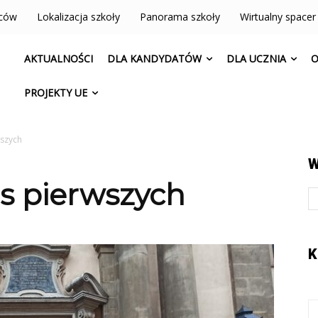
iców
Lokalizacja szkoły
Panorama szkoły
Wirtualny spacer
AKTUALNOŚCI
DLA KANDYDATÓW
DLA UCZNIA
O
PROJEKTY UE
wszych
W
s pierwszych
K