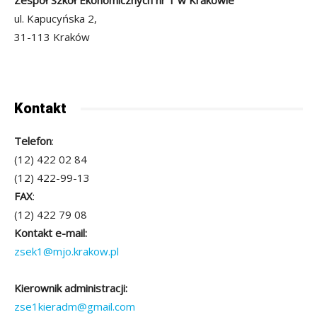
Zespół Szkół Ekonomicznych nr 1 w Krakowie
ul. Kapucyńska 2,
31-113 Kraków
Kontakt
Telefon
:
(12) 422 02 84
(12) 422-99-13
FAX
:
(12) 422 79 08
Kontakt e-mail:
zsek1@mjo.krakow.pl
Kierownik administracji:
zse1kieradm@gmail.com