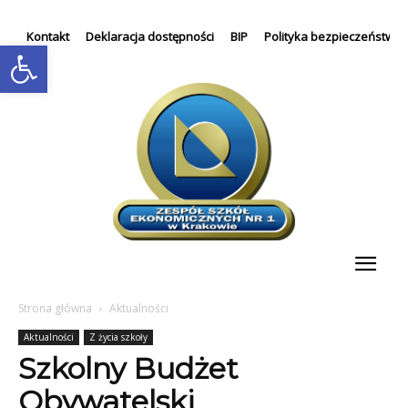
Kontakt
Deklaracja dostępności
BIP
Polityka bezpieczeństwa
Otwórz pasek narzędzi
Strona główna
Aktualności
Aktualności
Z życia szkoły
Szkolny Budżet
Obywatelski