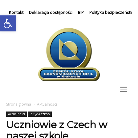
Kontakt
Deklaracja dostępności
BIP
Polityka bezpieczeństwa
Otwórz pasek narzędzi
Strona główna
Aktualności
Aktualności
Z życia szkoły
Uczniowie z Czech w
naszej szkole