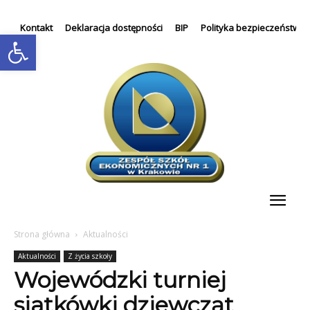
Kontakt
Deklaracja dostępności
BIP
Polityka bezpieczeństwa
Otwórz pasek narzędzi
Strona główna
Aktualności
Aktualności
Z życia szkoły
Wojewódzki turniej
siatkówki dziewcząt