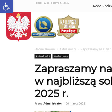
Otwórz pasek narzędzi
SOBOTA, 8 SIERPNIA, 2026
Rada Rodz
Strona główna
Aktualności
Zapraszamy na Dzień O
Aktualności
Wydarzenia
Zapraszamy na
w najbliższą s
2025 r.
Przez
Administrator
-
20 marca 2025