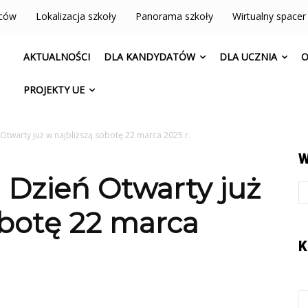
iców
Lokalizacja szkoły
Panorama szkoły
Wirtualny spacer
AKTUALNOŚCI
DLA KANDYDATÓW
DLA UCZNIA
O
PROJEKTY UE
twarty już w najbliższą sobotę 22 marca 2025 r.
W
 Dzień Otwarty już
obotę 22 marca
K